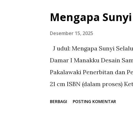
syukur senantiasa kita panja
Mengapa Sunyi 
karena atas limpahan rahmat,
dapat menyelesaikan penyusu
Desember 15, 2025
Administrasi Negara Republik
J udul: Mengapa Sunyi Selalu
Penyelenggaraan Pemerintahan
Damar I Manakku Desain Samp
keprihatinan sekaligus seman
Pakalawaki Penerbitan dan Per
akademik terhadap pengemban
21 cm ISBN (dalam proses) Ke
khususnya dalam konteks peny
==========================
BERBAGI
POSTING KOMENTAR
hidup memiliki sunyi-nya se
tampak terlalu keras, terlalu 
Mengapa Sunyi Selalu Memili