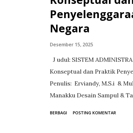
g
Penyelenggara
a
Negara
n
Desember 15, 2025
J udul: SISTEM ADMINISTRA
Konseptual dan Praktik Pen
Penulis: Erviandy, M.S.i & M
Manakku Desain Sampul & Tat
Pakalawaki Penerbitan dan Per
BERBAGI
POSTING KOMENTAR
hlm ; 15,5 x 23 cm ISBN (dala
========================