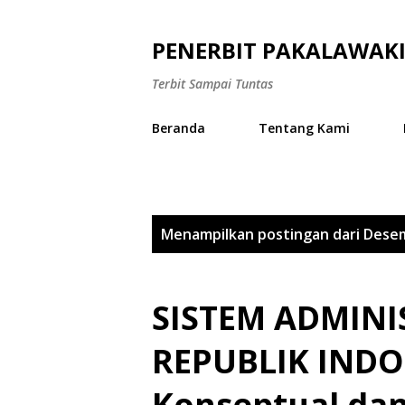
PENERBIT PAKALAWAK
Terbit Sampai Tuntas
Beranda
Tentang Kami
P
Menampilkan postingan dari Dese
o
s
SISTEM ADMINI
t
REPUBLIK INDON
i
Konseptual dan
n