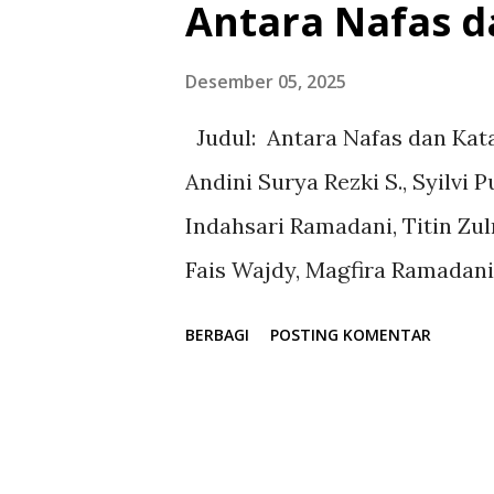
Antara Nafas d
desa yang belajar menaklukk
kekuatan, dan menemukan jala
Desember 05, 2025
menunggu. Buku ini bukan sek
Judul: Antara Nafas dan Kata 
pencapaian. Ia adalah perjala
Andini Surya Rezki S., Syilvi 
bangun, kegagalan, dan keber
Indahsari Ramadani, Titin Zul
kecil di Sulawesi Selatan hing
Fais Wajdy, Magfira Ramadani, 
dari kesunyian rumah tanpa ay
Safitri, Auliyandi Nurdani, Cic
BERBAGI
POSTING KOMENTAR
Irawan, Fira Yuniar, Muh. Des
Muhammad Faried, Musdalifah
Amir, Nurul Azzahra, Riska, R
Srimulyani Slamet, Suryanita