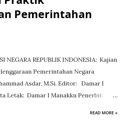
an Pemerintahan
SI NEGARA REPUBLIK INDONESIA: Kajian
yelenggaraan Pemerintahan Negara
uhammad Asdar, M.Si. Editor: Damar I
a Letak: Damar I Manakku Penerbit:
cetakan Cet. I, Desember 2025 viii + 139
READ MORE »
m proses) Ketersediaan Buku: Tersedia
============ KATA PENGANTAR Puji