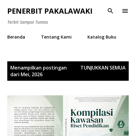
Langsung ke konten utama
PENERBIT PAKALAWAKI
Terbit Sampai Tuntas
Beranda
Tentang Kami
Katalog Buku
P
Menampilkan postingan
TUNJUKKAN SEMUA
o
dari Mei, 2026
s
t
i
n
g
a
n