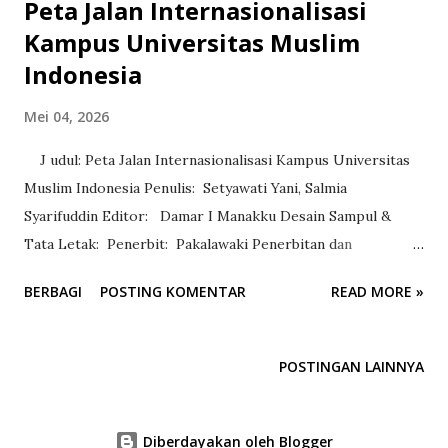
Peta Jalan Internasionalisasi
Kampus Universitas Muslim
Indonesia
Mei 04, 2026
J udul: Peta Jalan Internasionalisasi Kampus Universitas
Muslim Indonesia Penulis: Setyawati Yani, Salmia
Syarifuddin Editor: Damar I Manakku Desain Sampul &
Tata Letak: Penerbit: Pakalawaki Penerbitan dan
Percetakan Cet. I, Maret 2026 iii + 98 hlm ; 21 x 29,7 cm
BERBAGI
POSTING KOMENTAR
READ MORE »
ISBN (dalam proses) Ketersediaan Buku: Tersedia
==================================== Internasionalisasi
kampus telah berkembang menjadi sarana penting untuk
POSTINGAN LAINNYA
perubahan dalam sistem pendidikan tinggi, tidak hanya di
negara-negara maju tetapi juga di negara-negara
berkembang (Hans, 2020) . Konsep ini melampaui sekadar
Diberdayakan oleh Blogger