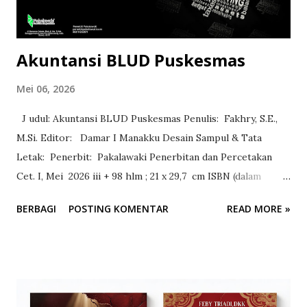
Penerbitan dan Percetakan Cetakan Edisi 1, Bulan Mei 2026
Harga Link: www.penerbitpakalawaki.com
=================...
Akuntansi BLUD Puskesmas
Mei 06, 2026
J udul: Akuntansi BLUD Puskesmas Penulis: Fakhry, S.E.,
M.Si. Editor: Damar I Manakku Desain Sampul & Tata
Letak: Penerbit: Pakalawaki Penerbitan dan Percetakan
Cet. I, Mei 2026 iii + 98 hlm ; 21 x 29,7 cm ISBN (dalam
proses) Ketersediaan Buku: Tersedia
BERBAGI
POSTING KOMENTAR
READ MORE »
==================================== Alhamdulillahi
Rabbil Alamin…. Puji dan syukur kehadirat Allah SWT atas
selesainya penyusunan buku “Akuntansi BLUD Puskesmas”,
dimana dalam prosesnya cukup dimudahkan, disehatkan, dan
dilancarkan. Buku Akuntansi Akuntansi BLUD Puskesmas ini