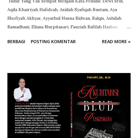
Judul: Yang Tak Sempat Menjadi Kata Penulis: Dewi Srin,
Aqila Khairiyah Hafidzah, Asiilah Syafiqah Bustam, Aya
Shofiyah Akhyar, Ayyathul Husna Ridwan, Balqis, Ashilah
Ramadhani, Eliana Nurpitasari, Fauziah Rafifah Hasban,
Juliapriana, Kayla Athaya, Nabilah Fauziyah Rusyaid, Nafsih
BERBAGI
POSTING KOMENTAR
READ MORE »
Nur Asyifah, Naura Azkadina Anas, Nur Nida Salsabilah,
Rodhiyah Mardhiyyah, Siti Maisaroh, Azza Nur Fajriah,
Fitah Kartini, Najwa Aliyah Ainun Rahman, Nur Nasya
Khaeriyah, Sufiya Najwa Abzarah Jafar, Zulfa Nadhifa, Alana
Mumtazah Efendi, Alya Ainun Jariah, Assyifah Wafa.Unnawa
Ikhwan, Ibtisan, Masyita Khumairah Ridwan, Mufidah
Masyurah, Muthmainnah, Muwafiqatul Izzah A, Najiah Buana
Nur Ammary, Najwa Azzahra, Syahrani Qurratayyunin
Andhah Editor: Mariani, M.Pd.,Gr. Dewi Sri Nurdiana, S.S.
Damar I Manakku Desain Sampul dan Tata Letak Dewi Srin
Ketersediaan Buku Tersedia Penerbitan: Pakalawaki