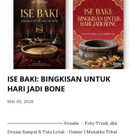
dibuat untuk membantu memenuhi kebutuhan para aktor
akuntansi (accounting actor) pada Puskesmas, terutama
buat Puskesmas yang telah beralih status menjadi Badan
Layanan Umum Daerah (BLUD). Dengan status Puskesmas
selaku BLUD, maka pengelolaan keuangan yang dilakukan
mesti mengacu kepada penyelenggaraan akuntansi yang
sesuai dengan Standar Akuntansi Pemerintahan (SAP) dan
Badan Layanan Umum Daerah (B...
ISE BAKI: BINGKISAN UNTUK
HARI JADI BONE
Mei 05, 2026
========================== Penulis : Feby Triadi, dkk
Desain Sampul & Tata Letak : Damar I Manakku Tebal