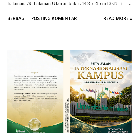
halaman: 79 halaman Ukuran buku : 14,8 x 21 cm ISBN ; (
Masih dalam proses) Genre : Pendidikan Penerbit:
BERBAGI
POSTING KOMENTAR
READ MORE »
Pakalawaki Penerbitan dan Percetakan Harga : - Website:
www.penerbitpakalawaki.com ======================
======= Bissu, “You’ll Never Walk Alone.” Syamsurijal
Ad'han Peneliti BRIN Apa yang salah dengan tidak
hadirnya Bissu dalam peringatan hari jadi Kabupaten Bone
yang ke-692? Bukankah ketidakhadiran adalah hal yang
biasa, sebagaimana lumrahnya sang pacar yang tidak muncul
di acara ulang tahun kita? Tetapi, mengapa respon para
pemerhati budaya terlihat begitu prihatin dan emosional
dengan absennya para Bissu tersebut La...