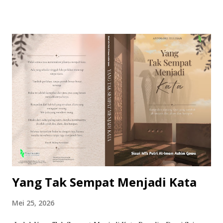
S.Pd., M.Pd. Nana Nur Zulaikha, S.Pd., M.Pd. Khaerani Nasir,
S.Pd., M.Pd. Fahruddin, S.Pd., M.Pd. Sitti Khadijah Amran,
S.Pd., M.Pd. St Dewi Nurul Fitrizki, S.Sos., M.Pd. Muhammad
Idris, S.H., M.H. Faisal Ibrahim, Lc., M.Si. Editor: Damar I
Manakku Desain Sampul & Tata Letak: Damar I Manakku
Penerbit: Pakalawaki Penerbitan dan Percetakan Cet. I,
Januari viii + 97 hlm ; 15,5 x 23 cm ISBN (dalam proses)
Ketersediaan Buku: Tersedia
=========================================================
============ KATA PENGANTAR Puji syukur kami panjatkan
ke hadirat Allah Swt. atas limpahan rahmat dan hidayah-
Nya, sehingga buku yang berjudul Kawasan Penelitian
Pendidikan ...
Yang Tak Sempat Menjadi Kata
Mei 25, 2026