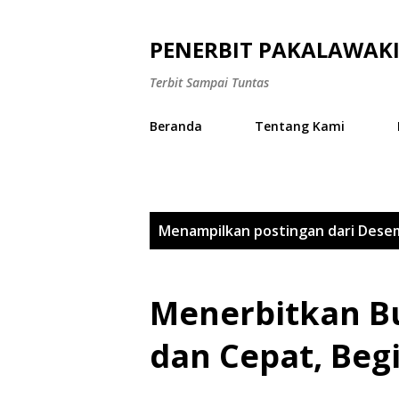
PENERBIT PAKALAWAK
Terbit Sampai Tuntas
Beranda
Tentang Kami
P
Menampilkan postingan dari Dese
o
s
Menerbitkan 
t
dan Cepat, Beg
i
n