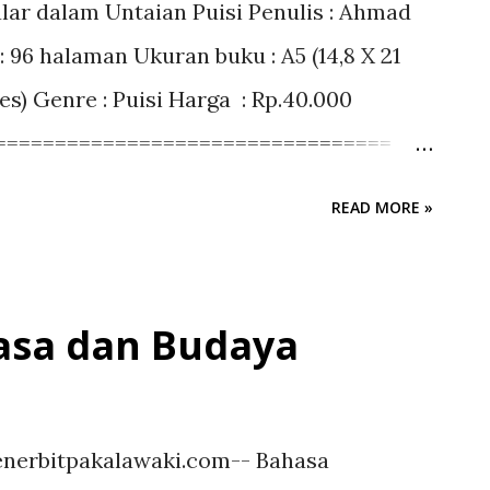
r dalam Untaian Puisi Penulis : Ahmad
: 96 halaman Ukuran buku : A5 (14,8 X 21
es) Genre : Puisi Harga : Rp.40.000
=================================
MA Negeri 9 Takalar Assalamu Alaikum
READ MORE »
uji syukur yang tak terhingga,
hadirat Allah SWT. Tuhan yang Mahakuasa.
tunjuk. Sehingga dengan kemurahanNya
sa dan Budaya
an pembaca ini bisa terlahir. Shalawat
tercurah kepada Nabiullah Muhammad Saw.
cerah utama dalam kehidupan umat
penerbitpakalawaki.com-- Bahasa