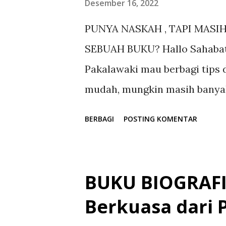
Desember 16, 2022
g
PUNYA NASKAH , TAPI MAS
a
SEBUAH BUKU? Hallo Sahabat P
n
Pakalawaki mau berbagi tips
mudah, mungkin masih banyak
bingung dalam hal ini, masih
BERBAGI
POSTING KOMENTAR
masih kurang Percaya Diri u
dibaca banyak orang. Sebenar
gunakan untuk membuat karya
BUKU BIOGRAFI :
dan juga dapat menghasilkan
Berkuasa dari 
buku, untuk menerbitkan nask