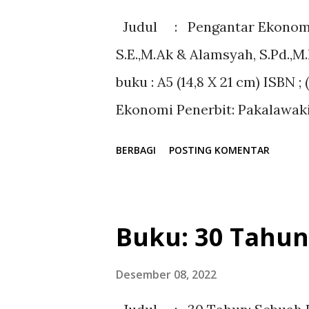
Syukur, Kami panjatkan Kehad
Judul : Pengantar Ekonomi S
Penguasa dunia dan seisinya,
S.E.,M.Ak & Alamsyah, S.Pd.,
menciptakan gunung-gunung y
buku : A5 (14,8 X 21 cm) ISBN 
hanya kepadanyalah segala ma
Ekonomi Penerbit: Pakalawaki
bersujud d...
Website: www.penerbitpakal
BERBAGI
POSTING KOMENTAR
=========================
Kata Pengantar Alhamdulillahi
panjatkan kepada Allah SWT. 
Buku: 30 Tahun
dengan berlimpah. Terutama n
hikmah. Shalawat serta Sala
Desember 08, 2022
Rasulullah SAW, atas berkah t