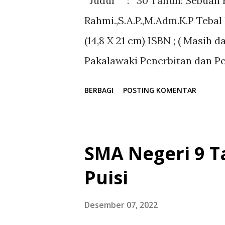
Judul : 30 Tahun: Sebuah Ra
maka penulis dapat menyeles
Rahmi.,S.A.P.,M.Adm.K.P Teba
syariah. Ekomi syariah merup
(14,8 X 21 cm) ISBN ; ( Masih 
terkhusus umat Islam dalam 
Pakalawaki Penerbitan dan Pe
tetap berpegang teguh pada sy
www.penerbitpakalawaki.co
BERBAGI
POSTING KOMENTAR
=========================
SMA Negeri 9 T
Puisi
Desember 07, 2022