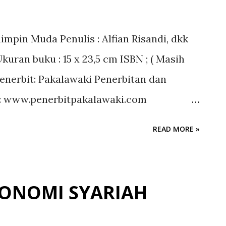
t kumpulan tulisan-tulisan M. Basir pada
afi, dan sekelumit kisah tentang kehidupan
in Muda Penulis : Alfian Risandi, dkk
g pengalaman tokoh lain. Buku ini
uran buku : 15 x 23,5 cm ISBN ; ( Masih
sain dengan menonjolkan sisi art-nya)
Penerbit: Pakalawaki Penerbitan dan
e: www.penerbitpakalawaki.com
=================================
READ MORE »
n Mahasiswa) Tahun 2022 :
YANG UNGGUL DENGAN PENGUATAN
MA DI ERA SUPREMASI DIGITAL Alvian
ONOMI SYARIAH
ne Masa Khidmat 2022/2023 Selaku
 Kepemimpinan Mahasiswa) Puji