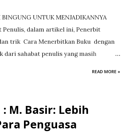
IH BINGUNG UNTUK MENJADIKANNYA
enulis, dalam artikel ini, Penerbit
 dan trik Cara Menerbitkan Buku dengan
 dari sahabat penulis yang masih
 bingung mau diapakan naskahnya dan
READ MORE »
ntuk mempublikasikan karyanya untuk
nya ada berbagai cara yang dapat sahabat
 sahabat penulis dapat lebih berkembang
 M. Basir: Lebih
 uang dengan menjualnya dalam bentuk
Para Penguasa
ahnya, bisa dengan cara terbit Online