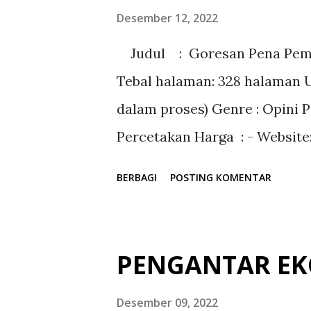
Penguasa ini” berisi sekelumi
Desember 12, 2022
tahun 1970 – 1985, mini biogr
Judul : Goresan Pena Pemimp
M. Basir dan sudut pandan
Tebal halaman: 328 halaman Uk
berkonsep mini majalah (dide
dalam proses) Genre : Opini 
yang...
Percetakan Harga : - Websit
=========================
BERBAGI
POSTING KOMENTAR
PKM (Pelatihan Kepemimpina
MENCIPTAKAN PEMIMPIN 
LITERASI MODERASI BERAGA
PENGANTAR EK
Risandi Ketua Dema IAIN Bo
Pelaksana PKM (Pelatihan
Desember 09, 2022