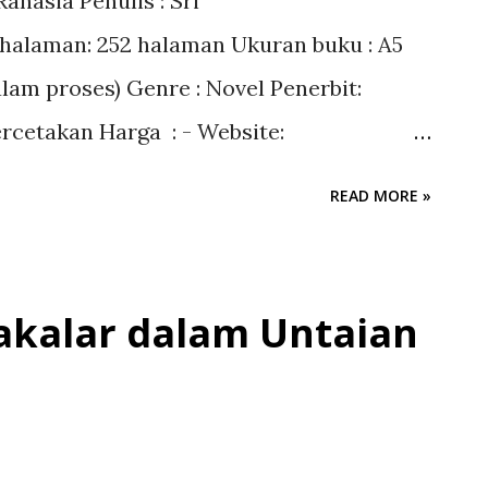
hasia Penulis : Sri
aikan sebuah karya kecil tentang ekonomi
l halaman: 252 halaman Ukuran buku : A5
akan salah satu pilar kehidupan
dalam proses) Genre : Novel Penerbit:
menjalankan kegiatan ekonomi untuk
rcetakan Harga : - Website:
ariat Allah SWT. yang berla...
m
READ MORE »
=================================
akalar dalam Untaian