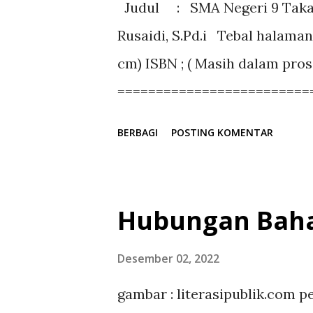
Judul : SMA Negeri 9 Takala
Rusaidi, S.Pd.i Tebal halaman
cm) ISBN ; ( Masih dalam pros
=========================
Kata Pengantar Kepala UPT S
BERBAGI
POSTING KOMENTAR
warahmatullah wabarakatuh. P
senantiasa kita panjatkan ke
Tuhan yang Maha pemberi pe
Hubungan Baha
jualah, buku yang ada di tang
serta taslim, semoga tetap 
Desember 02, 2022
Sang manusia agung dan pen
gambar : literasipublik.com 