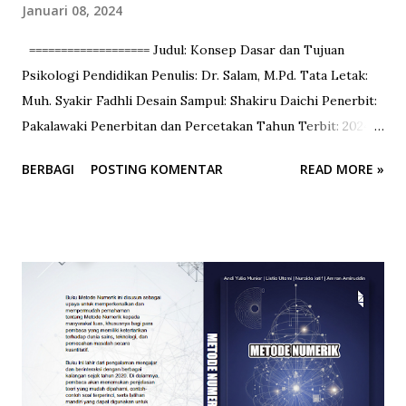
Januari 08, 2024
=================== Judul: Konsep Dasar dan Tujuan
Psikologi Pendidikan Penulis: Dr. Salam, M.Pd. Tata Letak:
Muh. Syakir Fadhli Desain Sampul: Shakiru Daichi Penerbit:
Pakalawaki Penerbitan dan Percetakan Tahun Terbit: 2024
Dimensi Cetak: 15.5 x 23 cm =================== Buku ini
BERBAGI
POSTING KOMENTAR
READ MORE »
diniati sebagai bahan ajar mahasiswa yang merangkum
beberapa materi perkuliahan Psikologi Pendidikan di
perguruan tinggi dengan menawarkan Konsep Dasar dan
Tujuan sebagai rujukan sumber belajar yang akan dicapai
sebagai berikut. Pertama, Buku ini diampuh oleh dosen
pengampuh Matakuliah Psikologi Pendidikan, Program
Pascasarjana Universitas Negeri Makassar, Dr. Salam,
M.Pd. Kedua, Buku ini semula merupakan bahan
perkuliahan psikologi pendidikan Jurusan Bahasa Indonesia.
Buku ini disusun dalam 8 bab sebagai bahan ajar