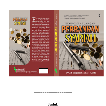
==================
Judul: