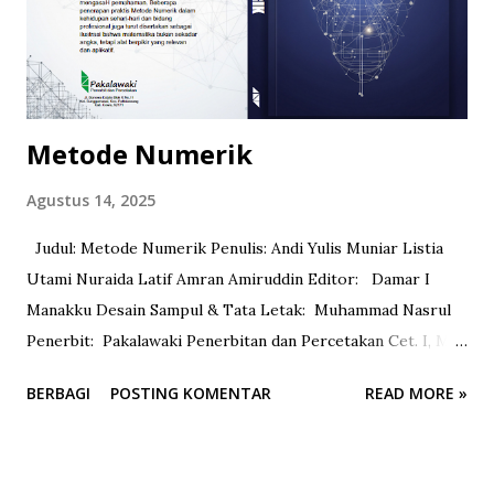
mahasiswa yang terdiri dari 8 materi ajar setiap babnya. Bab
1 membahas mengenai konsep dasar dan tujuan psikologi
pendidi...
Metode Numerik
Agustus 14, 2025
Judul: Metode Numerik Penulis: Andi Yulis Muniar Listia
Utami Nuraida Latif Amran Amiruddin Editor: Damar I
Manakku Desain Sampul & Tata Letak: Muhammad Nasrul
Penerbit: Pakalawaki Penerbitan dan Percetakan Cet. I, Mei
2025 viii +214 lm ; 14 x 21 cm
BERBAGI
POSTING KOMENTAR
READ MORE »
=================================== PRAKATA Dengan
mengucapkan syukur Alhamdulillah, akhirnya buku “Metode
Numerik” ini dapat diselesaikan. Buku ini disusun sebagai