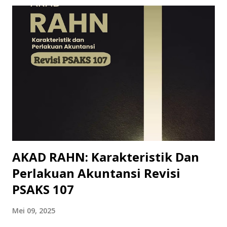
upaya untuk memperkenalkan dan mempermudah
pemahaman tentang Metode Numerik kepada masyarakat
luas, khususnya bagi para pembaca yang memiliki
ketertarikan terhadap dunia sains, teknologi, dan
pemecahan masalah secara kuantitatif. Buku ini lahir dari
pengalaman mengajar dan berinteraksi dengan berbagai
kalangan sejak tahun 2020. Di dalamnya, pembaca akan
menemukan penjelasan teori yang mudah dipahami, contoh-
contoh soal terperinci, serta latihan mandiri yang dapat
digunakan untuk mengasah pemahaman. Beberapa
penerapan praktis Metode Numerik dala...
AKAD RAHN: Karakteristik Dan
Perlakuan Akuntansi Revisi
PSAKS 107
Mei 09, 2025