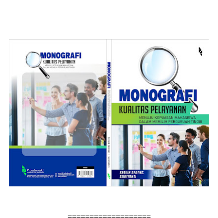
===================