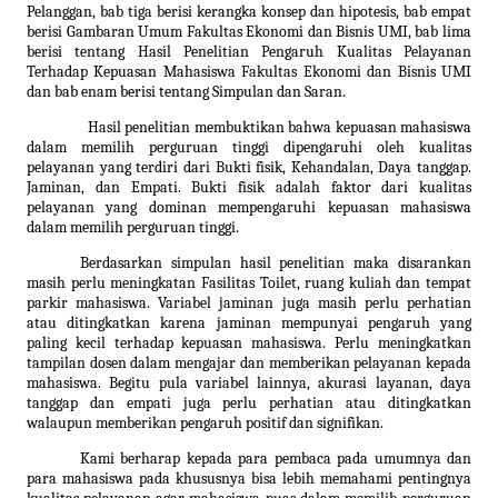
Pelanggan, bab tiga berisi kerangka konsep dan hipotesis, bab empat
berisi Gambaran Umum Fakultas Ekonomi dan Bisnis UMI, bab lima
berisi tentang Hasil Penelitian Pengaruh Kualitas Pelayanan
Terhadap Kepuasan Mahasiswa Fakultas Ekonomi dan Bisnis UMI
dan bab enam berisi tentang Simpulan dan Saran.
Hasil penelitian membuktikan bahwa kepuasan mahasiswa
dalam memilih perguruan tinggi dipengaruhi oleh kualitas
pelayanan yang terdiri dari
Bukti fisik, Kehandalan, Daya tanggap.
Jaminan, dan Empati
. Bukti fisik adalah faktor dari kualitas
pelayanan yang dominan mempengaruhi kepuasan mahasiswa
dalam memilih perguruan tinggi.
Berdasarkan simpulan hasil penelitian maka disarankan
masih p
erlu meningkatan Fasilitas Toilet, ruang kuliah dan tempat
parkir mahasiswa. Variabel jaminan juga masih perlu perhatian
atau ditingkatkan karena jaminan mempunyai pengaruh yang
paling kecil terhadap kepuasan mahasiswa. Perlu meningkatkan
tampilan dosen dalam mengajar dan memberikan pelayanan kepada
mahasiswa. Begitu pula variabel lainnya, akurasi layanan, daya
tanggap dan empati juga perlu perhatian atau ditingkatkan
walaupun memberikan pengaruh positif dan signifikan.
Kami berharap kepada para pembaca pada umumnya dan
para mahasiswa pada khususnya bisa lebih memahami pentingnya