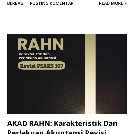
BERBAGI
POSTING KOMENTAR
READ MORE »
=================================== PRAKATA Dengan
mengucapkan syukur Alhamdulillah, akhirnya buku “Metode
Numerik” ini dapat diselesaikan. Buku ini disusun sebagai
upaya untuk memperkenalkan dan mempermudah
pemahaman tentang Metode Numerik kepada masyarakat
luas, khususnya bagi para pembaca yang memiliki
ketertarikan terhadap dunia sains, teknologi, dan
pemecahan masalah secara kuantitatif. Buku ini lahir dari
pengalaman mengajar dan berinteraksi dengan berbagai
kalangan sejak tahun 2020. Di dalamnya, pembaca akan
menemukan penjelasan teori yang mudah dipahami, contoh-
contoh soal terperinci, serta latihan mandiri yang dapat
digunakan untuk mengasah pemahaman. Beberapa
penerapan praktis Metode Numerik dala...
AKAD RAHN: Karakteristik Dan
Perlakuan Akuntansi Revisi