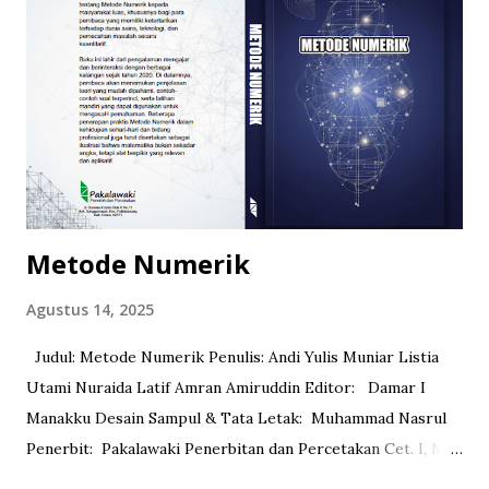
Pascasarjana Universitas Negeri Makassar, Dr. Salam,
M.Pd. Kedua, Buku ini semula merupakan bahan
perkuliahan psikologi pendidikan Jurusan Bahasa Indonesia.
Buku ini disusun dalam 8 bab sebagai bahan ajar
mahasiswa yang terdiri dari 8 materi ajar setiap babnya. Bab
1 membahas mengenai konsep dasar dan tujuan psikologi
pendidi...
Metode Numerik
Agustus 14, 2025
Judul: Metode Numerik Penulis: Andi Yulis Muniar Listia
Utami Nuraida Latif Amran Amiruddin Editor: Damar I
Manakku Desain Sampul & Tata Letak: Muhammad Nasrul
Penerbit: Pakalawaki Penerbitan dan Percetakan Cet. I, Mei
2025 viii +214 lm ; 14 x 21 cm