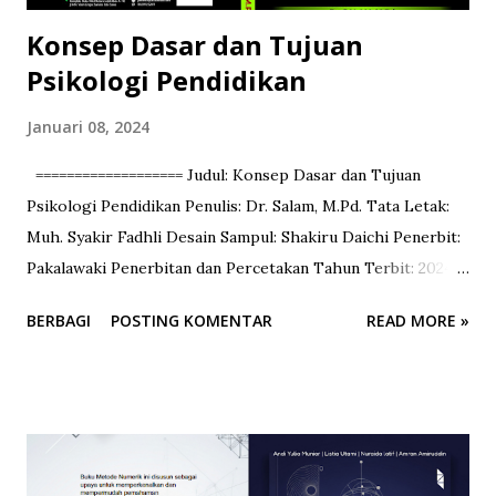
Konsep Dasar dan Tujuan
Psikologi Pendidikan
Januari 08, 2024
=================== Judul: Konsep Dasar dan Tujuan
Psikologi Pendidikan Penulis: Dr. Salam, M.Pd. Tata Letak:
Muh. Syakir Fadhli Desain Sampul: Shakiru Daichi Penerbit:
Pakalawaki Penerbitan dan Percetakan Tahun Terbit: 2024
Dimensi Cetak: 15.5 x 23 cm =================== Buku ini
BERBAGI
POSTING KOMENTAR
READ MORE »
diniati sebagai bahan ajar mahasiswa yang merangkum
beberapa materi perkuliahan Psikologi Pendidikan di
perguruan tinggi dengan menawarkan Konsep Dasar dan
Tujuan sebagai rujukan sumber belajar yang akan dicapai
sebagai berikut. Pertama, Buku ini diampuh oleh dosen
pengampuh Matakuliah Psikologi Pendidikan, Program