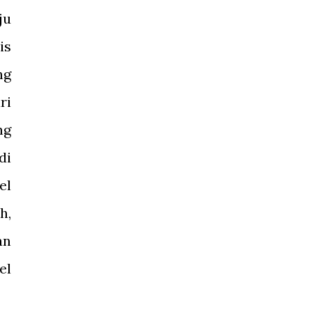
ju
is
ng
ri
ng
di
el
h,
an
el