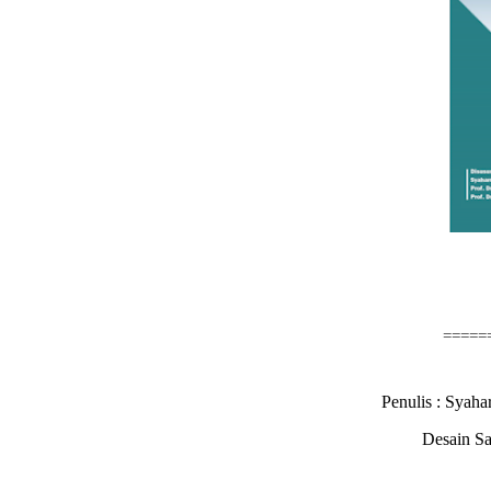
====
Penulis : Syah
Desain S