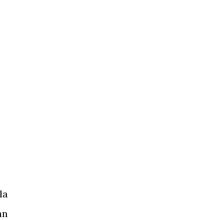
la
an