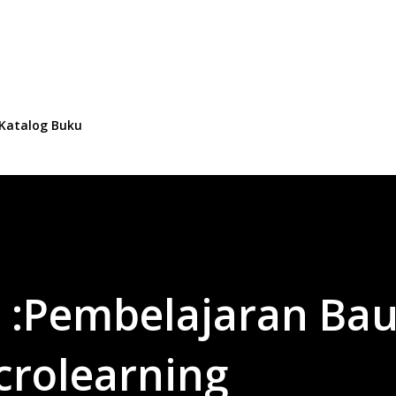
Langsung ke konten utama
I
Katalog Buku
 :Pembelajaran Ba
crolearning