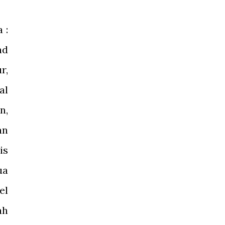
 :
ad
r,
al
n,
an
is
ua
el
ah