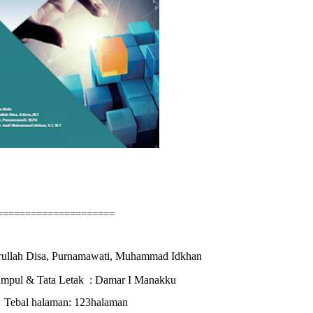
======================
arullah Disa, Purnamawati, Muhammad Idkhan
ampul & Tata Letak : Damar I Manakku
Tebal halaman: 123
halaman